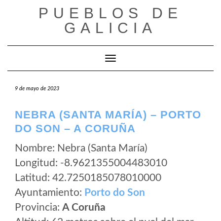
Saltar
PUEBLOS DE
al
GALICIA
contenido
Cambiar modo de navegación
9 de mayo de 2023
NEBRA (SANTA MARÍA) – PORTO
DO SON – A CORUÑA
Nombre: Nebra (Santa María)
Longitud: -8.9621355004483010
Latitud: 42.7250185078010000
Ayuntamiento:
Porto do Son
Provincia:
A Coruña