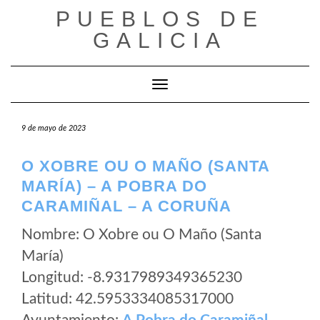
Saltar
PUEBLOS DE
al
GALICIA
contenido
Cambiar modo de navegación
9 de mayo de 2023
O XOBRE OU O MAÑO (SANTA
MARÍA) – A POBRA DO
CARAMIÑAL – A CORUÑA
Nombre: O Xobre ou O Maño (Santa
María)
Longitud: -8.9317989349365230
Latitud: 42.5953334085317000