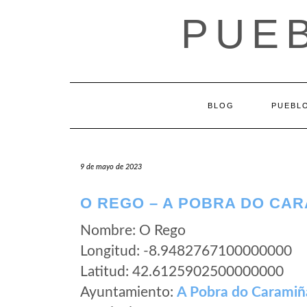
Saltar
PUEB
al
contenido
BLOG
PUEBLO
9 de mayo de 2023
O REGO – A POBRA DO CAR
Nombre: O Rego
Longitud: -8.9482767100000000
Latitud: 42.6125902500000000
Ayuntamiento:
A Pobra do Caramiñ