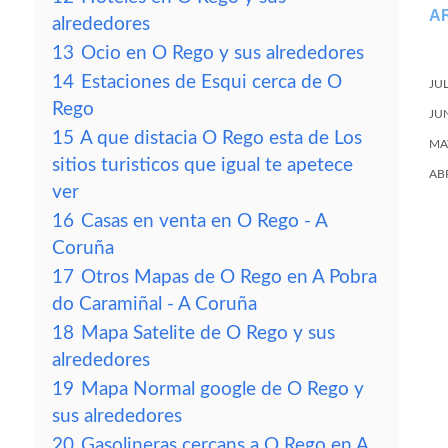
A
alrededores
13
Ocio en O Rego y sus alrededores
14
Estaciones de Esqui cerca de O
JU
Rego
JU
15
A que distacia O Rego esta de Los
MA
sitios turisticos que igual te apetece
AB
ver
16
Casas en venta en O Rego - A
Coruña
17
Otros Mapas de O Rego en A Pobra
do Caramiñal - A Coruña
18
Mapa Satelite de O Rego y sus
alrededores
19
Mapa Normal google de O Rego y
sus alrededores
20
Gasolineras cercans a O Rego en A