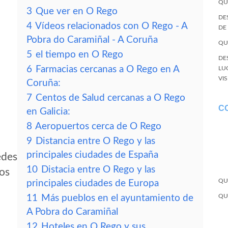
QU
3
Que ver en O Rego
DE
4
Vídeos relacionados con O Rego - A
DE
Pobra do Caramiñal - A Coruña
QU
5
el tiempo en O Rego
DE
6
Farmacias cercanas a O Rego en A
LU
VI
Coruña:
7
Centos de Salud cercanas a O Rego
C
en Galicia:
8
Aeropuertos cerca de O Rego
9
Distancia entre O Rego y las
principales ciudades de España
edes
10
Distacia entre O Rego y las
tos
QU
principales ciudades de Europa
QU
11
Más pueblos en el ayuntamiento de
A Pobra do Caramiñal
12
Hoteles en O Rego y sus