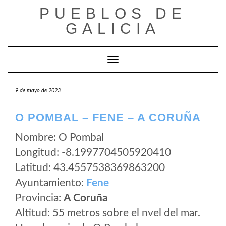
Saltar
PUEBLOS DE
al
GALICIA
contenido
Cambiar modo de navegación
9 de mayo de 2023
O POMBAL – FENE – A CORUÑA
Nombre: O Pombal
Longitud: -8.1997704505920410
Latitud: 43.4557538369863200
Ayuntamiento:
Fene
Provincia:
A Coruña
Altitud: 55 metros sobre el nvel del mar.