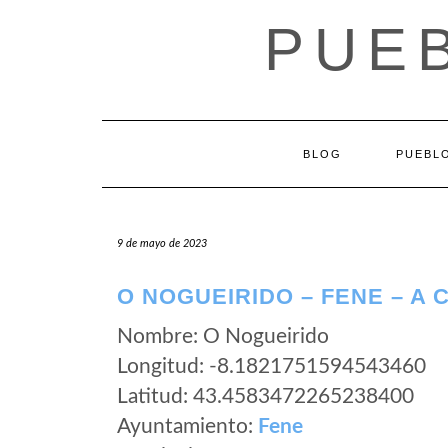
Saltar
PUEB
al
contenido
BLOG
PUEBLO
9 de mayo de 2023
O NOGUEIRIDO – FENE – A
Nombre: O Nogueirido
Longitud: -8.1821751594543460
Latitud: 43.4583472265238400
Ayuntamiento:
Fene