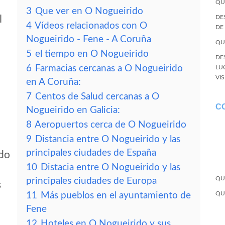
QU
3
Que ver en O Nogueirido
l
DE
4
Vídeos relacionados con O
DE
Nogueirido - Fene - A Coruña
QU
5
el tiempo en O Nogueirido
DE
6
Farmacias cercanas a O Nogueirido
LU
VI
en A Coruña:
7
Centos de Salud cercanas a O
C
Nogueirido en Galicia:
8
Aeropuertos cerca de O Nogueirido
9
Distancia entre O Nogueirido y las
principales ciudades de España
ido
10
Distacia entre O Nogueirido y las
QU
principales ciudades de Europa
s
QU
11
Más pueblos en el ayuntamiento de
Fene
12
Hoteles en O Nogueirido y sus