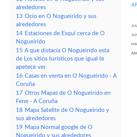
A
alrededores
13
Ocio en O Nogueirido y sus
alrededores
JU
14
Estaciones de Esqui cerca de O
JU
Nogueirido
MA
15
A que distacia O Nogueirido esta
AB
de Los sitios turisticos que igual te
apetece ver
16
Casas en venta en O Nogueirido - A
Coruña
17
Otros Mapas de O Nogueirido en
Fene - A Coruña
18
Mapa Satelite de O Nogueirido y
sus alrededores
19
Mapa Normal google de O
Nogueirido y sus alrededores