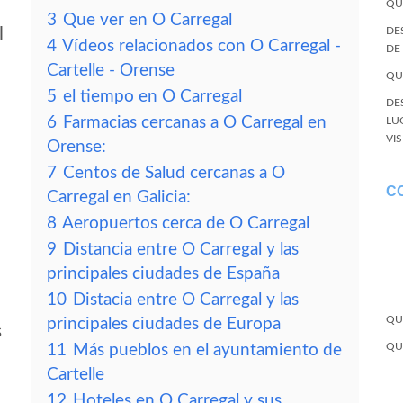
QU
3
Que ver en O Carregal
l
DE
4
Vídeos relacionados con O Carregal -
DE
Cartelle - Orense
QU
5
el tiempo en O Carregal
DE
6
Farmacias cercanas a O Carregal en
LU
VI
Orense:
7
Centos de Salud cercanas a O
C
Carregal en Galicia:
8
Aeropuertos cerca de O Carregal
9
Distancia entre O Carregal y las
principales ciudades de España
10
Distacia entre O Carregal y las
QU
principales ciudades de Europa
s
QU
11
Más pueblos en el ayuntamiento de
Cartelle
12
Hoteles en O Carregal y sus