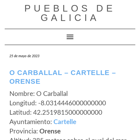
Saltar
PUEBLOS DE
al
GALICIA
contenido
Cambiar modo de navegación
25 de mayo de 2023
O CARBALLAL – CARTELLE –
ORENSE
Nombre: O Carballal
Longitud: -8.0314446000000000
Latitud: 42.2519815000000000
Ayuntamiento:
Cartelle
Provincia:
Orense