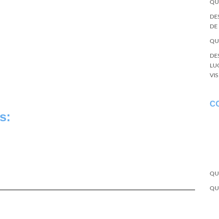
QU
DE
DE
QU
DE
LU
VI
C
s:
QU
QU