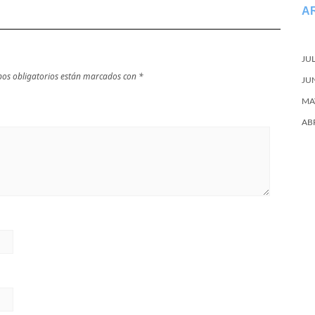
A
JU
os obligatorios están marcados con
*
JU
MA
AB