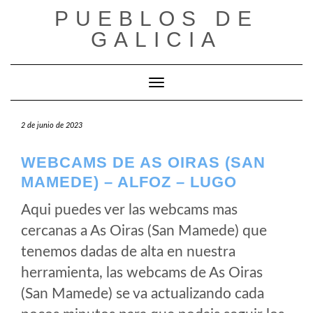
Saltar
PUEBLOS DE
al
GALICIA
contenido
Cambiar modo de navegación
2 de junio de 2023
WEBCAMS DE AS OIRAS (SAN
MAMEDE) – ALFOZ – LUGO
Aqui puedes ver las webcams mas
cercanas a As Oiras (San Mamede) que
tenemos dadas de alta en nuestra
herramienta, las webcams de As Oiras
(San Mamede) se va actualizando cada