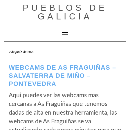
Saltar
PUEBLOS DE
al
GALICIA
contenido
Cambiar modo de navegación
2 de junio de 2023
WEBCAMS DE AS FRAGUIÑAS –
SALVATERRA DE MIÑO –
PONTEVEDRA
Aqui puedes ver las webcams mas
cercanas a As Fraguiñas que tenemos
dadas de alta en nuestra herramienta, las
webcams de As Fraguiñas se va