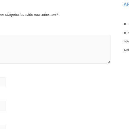
A
os obligatorios están marcados con
*
JU
JU
MA
AB