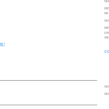
QU
DE
DE
QU
DE
LU
VI
s:
C
QU
QU