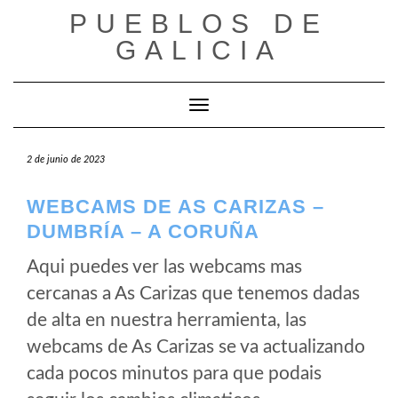
Saltar
PUEBLOS DE
al
GALICIA
contenido
Cambiar modo de navegación
2 de junio de 2023
WEBCAMS DE AS CARIZAS –
DUMBRÍA – A CORUÑA
Aqui puedes ver las webcams mas
cercanas a As Carizas que tenemos dadas
de alta en nuestra herramienta, las
webcams de As Carizas se va actualizando
cada pocos minutos para que podais