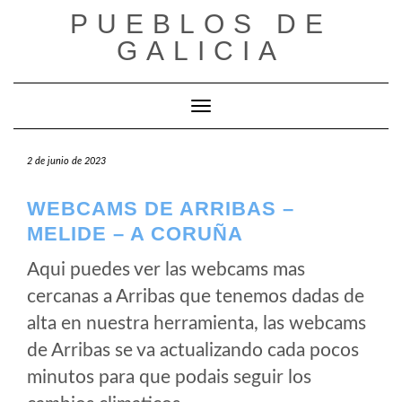
Saltar
PUEBLOS DE
al
GALICIA
contenido
Cambiar modo de navegación
2 de junio de 2023
WEBCAMS DE ARRIBAS –
MELIDE – A CORUÑA
Aqui puedes ver las webcams mas
cercanas a Arribas que tenemos dadas de
alta en nuestra herramienta, las webcams
de Arribas se va actualizando cada pocos
minutos para que podais seguir los