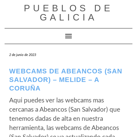
Saltar
PUEBLOS DE
al
GALICIA
contenido
Cambiar modo de navegación
2 de junio de 2023
WEBCAMS DE ABEANCOS (SAN
SALVADOR) – MELIDE – A
CORUÑA
Aqui puedes ver las webcams mas
cercanas a Abeancos (San Salvador) que
tenemos dadas de alta en nuestra
herramienta, las webcams de Abeancos