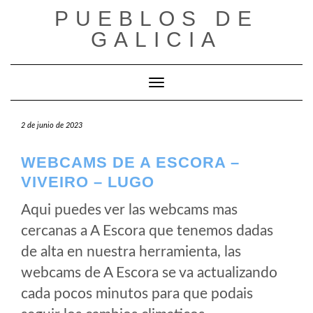
Saltar
PUEBLOS DE
al
GALICIA
contenido
Cambiar modo de navegación
2 de junio de 2023
WEBCAMS DE A ESCORA –
VIVEIRO – LUGO
Aqui puedes ver las webcams mas
cercanas a A Escora que tenemos dadas
de alta en nuestra herramienta, las
webcams de A Escora se va actualizando
cada pocos minutos para que podais