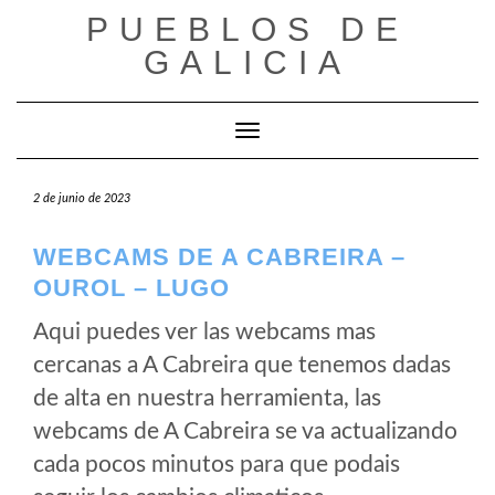
Saltar
PUEBLOS DE
al
GALICIA
contenido
Cambiar modo de navegación
2 de junio de 2023
WEBCAMS DE A CABREIRA –
OUROL – LUGO
Aqui puedes ver las webcams mas
cercanas a A Cabreira que tenemos dadas
de alta en nuestra herramienta, las
webcams de A Cabreira se va actualizando
cada pocos minutos para que podais