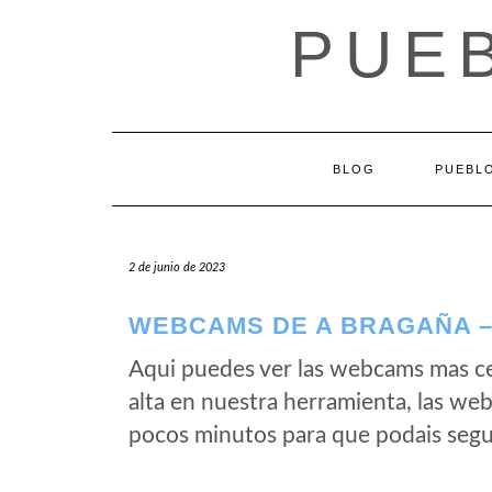
Saltar
PUEB
al
contenido
BLOG
PUEBLO
2 de junio de 2023
WEBCAMS DE A BRAGAÑA – 
Aqui puedes ver las webcams mas c
alta en nuestra herramienta, las we
pocos minutos para que podais segui