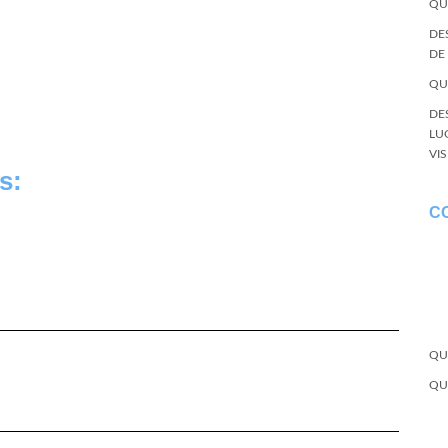
QU
DE
DE
QU
DE
LU
VI
s:
C
QU
QU