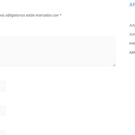
A
os obligatorios están marcados con
*
JU
JU
MA
AB