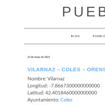
Saltar
PUEB
al
contenido
BLOG
PUEBLO
23 de mayo de 2023
VILARNAZ – COLES – OREN
Nombre: Vilarnaz
Longitud: -7.8667300000000000
Latitud: 42.4018460000000000
Ayuntamiento:
Coles