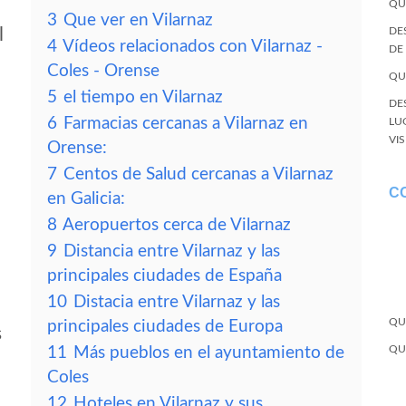
QU
3
Que ver en Vilarnaz
l
DE
4
Vídeos relacionados con Vilarnaz -
DE
Coles - Orense
QU
5
el tiempo en Vilarnaz
DE
6
Farmacias cercanas a Vilarnaz en
LU
VI
Orense:
7
Centos de Salud cercanas a Vilarnaz
C
en Galicia:
8
Aeropuertos cerca de Vilarnaz
9
Distancia entre Vilarnaz y las
principales ciudades de España
10
Distacia entre Vilarnaz y las
QU
principales ciudades de Europa
s
QU
11
Más pueblos en el ayuntamiento de
Coles
12
Hoteles en Vilarnaz y sus