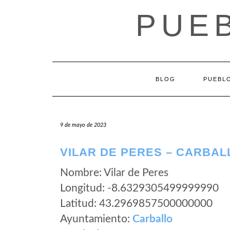
Saltar
PUEB
al
contenido
BLOG
PUEBLO
9 de mayo de 2023
VILAR DE PERES – CARBAL
Nombre: Vilar de Peres
Longitud: -8.6329305499999990
Latitud: 43.2969857500000000
Ayuntamiento:
Carballo