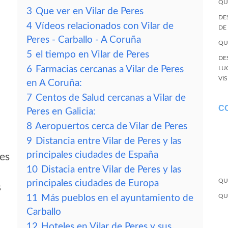
QU
3
Que ver en Vilar de Peres
DE
4
Vídeos relacionados con Vilar de
DE
Peres - Carballo - A Coruña
QU
5
el tiempo en Vilar de Peres
DE
6
Farmacias cercanas a Vilar de Peres
LU
VI
en A Coruña:
7
Centos de Salud cercanas a Vilar de
C
Peres en Galicia:
8
Aeropuertos cerca de Vilar de Peres
9
Distancia entre Vilar de Peres y las
principales ciudades de España
res
10
Distacia entre Vilar de Peres y las
QU
principales ciudades de Europa
s
QU
11
Más pueblos en el ayuntamiento de
Carballo
12
Hoteles en Vilar de Peres y sus