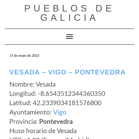
Saltar
PUEBLOS DE
al
GALICIA
contenido
Cambiar modo de navegación
15 de mayo de 2023
VESADA – VIGO – PONTEVEDRA
Nombre: Vesada
Longitud: -8.6543512344360350
Latitud: 42.2339034181576800
Ayuntamiento:
Vigo
Provincia:
Pontevedra
Huso horario de Vesada