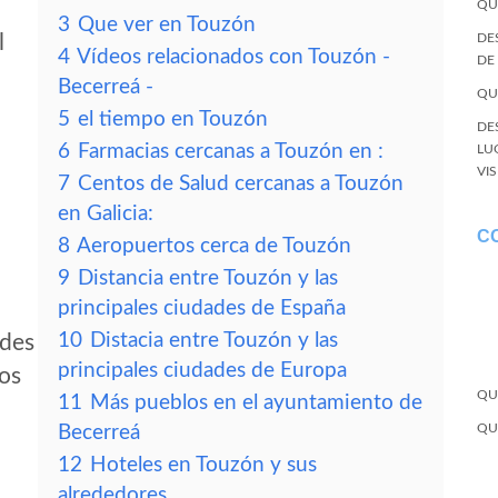
QU
3
Que ver en Touzón
l
DE
4
Vídeos relacionados con Touzón -
DE
Becerreá -
QU
5
el tiempo en Touzón
DE
6
Farmacias cercanas a Touzón en :
LU
VI
7
Centos de Salud cercanas a Touzón
en Galicia:
C
8
Aeropuertos cerca de Touzón
9
Distancia entre Touzón y las
principales ciudades de España
10
Distacia entre Touzón y las
edes
principales ciudades de Europa
tos
QU
11
Más pueblos en el ayuntamiento de
QU
Becerreá
12
Hoteles en Touzón y sus
alrededores