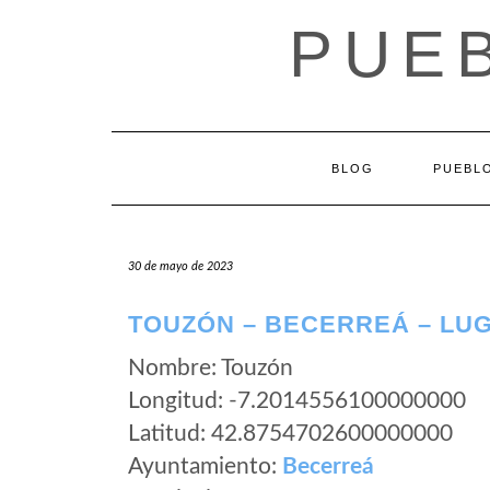
Saltar
PUEB
al
contenido
BLOG
PUEBLO
30 de mayo de 2023
TOUZÓN – BECERREÁ – LU
Nombre: Touzón
Longitud: -7.2014556100000000
Latitud: 42.8754702600000000
Ayuntamiento:
Becerreá