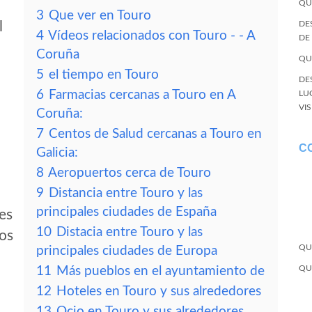
QU
3
Que ver en Touro
l
DE
4
Vídeos relacionados con Touro - - A
DE
Coruña
QU
5
el tiempo en Touro
DE
6
Farmacias cercanas a Touro en A
LU
VI
Coruña:
7
Centos de Salud cercanas a Touro en
C
Galicia:
8
Aeropuertos cerca de Touro
9
Distancia entre Touro y las
principales ciudades de España
es
10
Distacia entre Touro y las
tos
QU
principales ciudades de Europa
QU
11
Más pueblos en el ayuntamiento de
12
Hoteles en Touro y sus alrededores
13
Ocio en Touro y sus alrededores