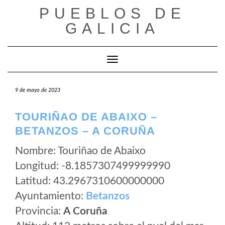
Saltar
PUEBLOS DE
al
GALICIA
contenido
Cambiar modo de navegación
9 de mayo de 2023
TOURIÑAO DE ABAIXO –
BETANZOS – A CORUÑA
Nombre: Touriñao de Abaixo
Longitud: -8.1857307499999990
Latitud: 43.2967310600000000
Ayuntamiento:
Betanzos
Provincia:
A Coruña