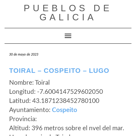
Saltar
PUEBLOS DE
al
GALICIA
contenido
Cambiar modo de navegación
30 de mayo de 2023
TOIRAL – COSPEITO – LUGO
Nombre: Toiral
Longitud: -7.6004147529602050
Latitud: 43.1871238452780100
Ayuntamiento:
Cospeito
Provincia:
Altitud: 396 metros sobre el nvel del mar.