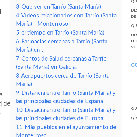
QU
3
Que ver en Tarrío (Santa María)
l
DE
4
Vídeos relacionados con Tarrío (Santa
DE
María) - Monterroso -
QU
)
5
el tiempo en Tarrío (Santa María)
DE
6
Farmacias cercanas a Tarrío (Santa
LU
VI
María) en :
7
Centos de Salud cercanas a Tarrío
C
(Santa María) en Galicia:
8
Aeropuertos cerca de Tarrío (Santa
María)
9
Distancia entre Tarrío (Santa María) y
a
las principales ciudades de España
d de
QU
10
Distacia entre Tarrío (Santa María) y
s
las principales ciudades de Europa
QU
11
Más pueblos en el ayuntamiento de
Monterroso