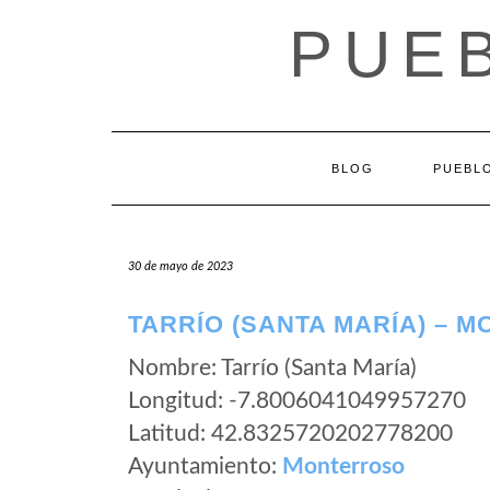
Saltar
PUEB
al
contenido
BLOG
PUEBLO
30 de mayo de 2023
TARRÍO (SANTA MARÍA) – 
Nombre: Tarrío (Santa María)
Longitud: -7.8006041049957270
Latitud: 42.8325720202778200
Ayuntamiento:
Monterroso