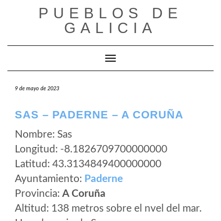
Saltar
PUEBLOS DE
al
GALICIA
contenido
Cambiar modo de navegación
9 de mayo de 2023
SAS – PADERNE – A CORUÑA
Nombre: Sas
Longitud: -8.1826709700000000
Latitud: 43.3134849400000000
Ayuntamiento:
Paderne
Provincia:
A Coruña
Altitud: 138 metros sobre el nvel del mar.