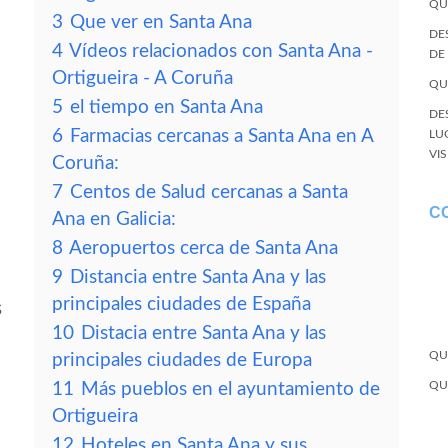
QU
3
Que ver en Santa Ana
DE
4
Vídeos relacionados con Santa Ana -
DE
Ortigueira - A Coruña
QU
5
el tiempo en Santa Ana
DE
6
Farmacias cercanas a Santa Ana en A
LU
VI
Coruña:
7
Centos de Salud cercanas a Santa
C
Ana en Galicia:
8
Aeropuertos cerca de Santa Ana
9
Distancia entre Santa Ana y las
principales ciudades de España
s
10
Distacia entre Santa Ana y las
QU
principales ciudades de Europa
QU
11
Más pueblos en el ayuntamiento de
Ortigueira
12
Hoteles en Santa Ana y sus