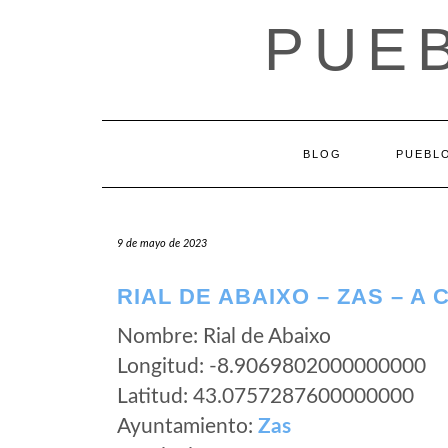
Saltar
PUEB
al
contenido
BLOG
PUEBLO
9 de mayo de 2023
RIAL DE ABAIXO – ZAS – A
Nombre: Rial de Abaixo
Longitud: -8.9069802000000000
Latitud: 43.0757287600000000
Ayuntamiento:
Zas