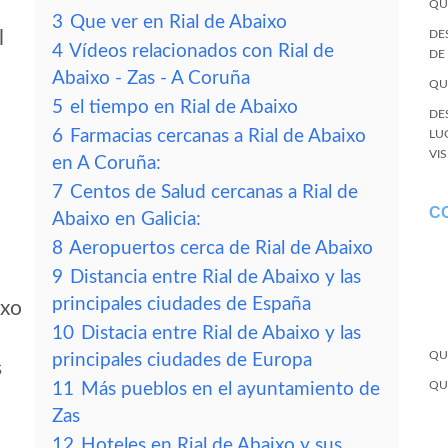
QU
3
Que ver en Rial de Abaixo
l
DE
4
Vídeos relacionados con Rial de
DE
Abaixo - Zas - A Coruña
QU
5
el tiempo en Rial de Abaixo
DE
6
Farmacias cercanas a Rial de Abaixo
LU
VI
en A Coruña:
7
Centos de Salud cercanas a Rial de
C
Abaixo en Galicia:
8
Aeropuertos cerca de Rial de Abaixo
9
Distancia entre Rial de Abaixo y las
principales ciudades de España
ixo
10
Distacia entre Rial de Abaixo y las
QU
principales ciudades de Europa
s
QU
11
Más pueblos en el ayuntamiento de
Zas
12
Hoteles en Rial de Abaixo y sus