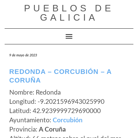
Saltar
PUEBLOS DE
al
GALICIA
contenido
Cambiar modo de navegación
9 de mayo de 2023
REDONDA – CORCUBIÓN – A
CORUÑA
Nombre: Redonda
Longitud: -9.2021596943025990
Latitud: 42.9239999729690000
Ayuntamiento:
Corcubión
Provincia:
A Coruña