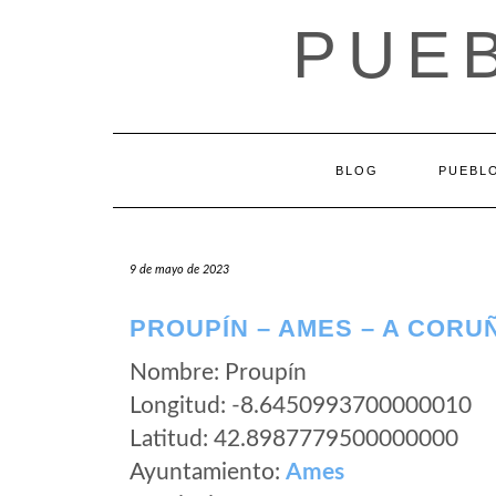
Saltar
PUEB
al
contenido
BLOG
PUEBLO
9 de mayo de 2023
PROUPÍN – AMES – A CORU
Nombre: Proupín
Longitud: -8.6450993700000010
Latitud: 42.8987779500000000
Ayuntamiento:
Ames