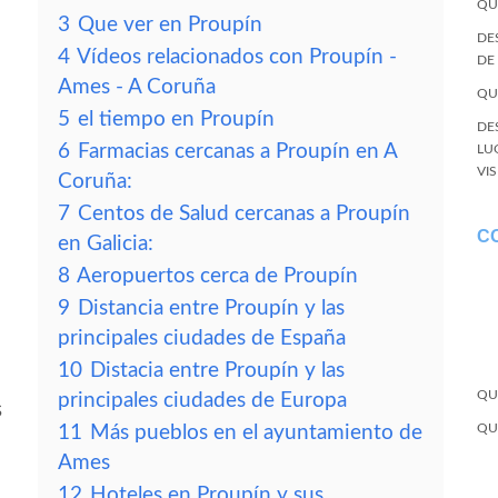
QU
3
Que ver en Proupín
DE
4
Vídeos relacionados con Proupín -
DE
Ames - A Coruña
QU
5
el tiempo en Proupín
DE
6
Farmacias cercanas a Proupín en A
LU
VI
Coruña:
7
Centos de Salud cercanas a Proupín
C
en Galicia:
8
Aeropuertos cerca de Proupín
9
Distancia entre Proupín y las
principales ciudades de España
10
Distacia entre Proupín y las
QU
principales ciudades de Europa
s
QU
11
Más pueblos en el ayuntamiento de
Ames
12
Hoteles en Proupín y sus