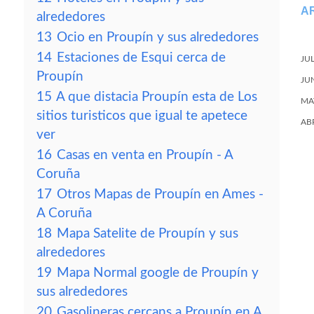
A
alrededores
13
Ocio en Proupín y sus alrededores
14
Estaciones de Esqui cerca de
JU
Proupín
JU
15
A que distacia Proupín esta de Los
MA
sitios turisticos que igual te apetece
AB
ver
16
Casas en venta en Proupín - A
Coruña
17
Otros Mapas de Proupín en Ames -
A Coruña
18
Mapa Satelite de Proupín y sus
alrededores
19
Mapa Normal google de Proupín y
sus alrededores
20
Gasolineras cercans a Proupín en A