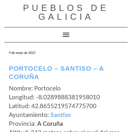
Saltar
PUEBLOS DE
al
GALICIA
contenido
Cambiar modo de navegación
9 de mayo de 2023
PORTOCELO – SANTISO – A
CORUÑA
Nombre: Portocelo
Longitud: -8.0289888381958010
Latitud: 42.8655219574775700
Ayuntamiento:
Santiso
Provincia:
A Coruña