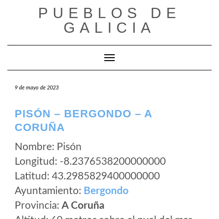
Saltar
PUEBLOS DE
al
GALICIA
contenido
Cambiar modo de navegación
9 de mayo de 2023
PISÓN – BERGONDO – A
CORUÑA
Nombre: Pisón
Longitud: -8.2376538200000000
Latitud: 43.2985829400000000
Ayuntamiento:
Bergondo
Provincia:
A Coruña