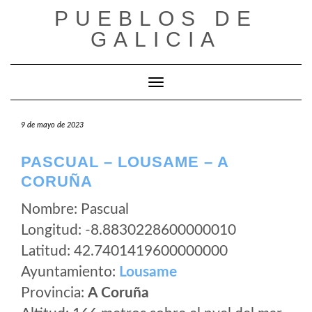
Saltar
PUEBLOS DE
al
GALICIA
contenido
Cambiar modo de navegación
9 de mayo de 2023
PASCUAL – LOUSAME – A
CORUÑA
Nombre: Pascual
Longitud: -8.8830228600000010
Latitud: 42.7401419600000000
Ayuntamiento:
Lousame
Provincia:
A Coruña