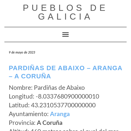
Saltar
PUEBLOS DE
al
GALICIA
contenido
Cambiar modo de navegación
9 de mayo de 2023
PARDIÑAS DE ABAIXO – ARANGA
– A CORUÑA
Nombre: Pardiñas de Abaixo
Longitud: -8.0337680900000010
Latitud: 43.2310537700000000
Ayuntamiento:
Aranga
Provincia:
A Coruña