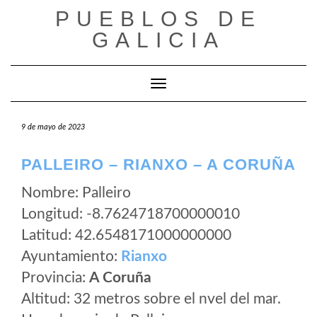
Saltar
PUEBLOS DE
al
GALICIA
contenido
Cambiar modo de navegación
9 de mayo de 2023
PALLEIRO – RIANXO – A CORUÑA
Nombre: Palleiro
Longitud: -8.7624718700000010
Latitud: 42.6548171000000000
Ayuntamiento:
Rianxo
Provincia:
A Coruña
Altitud: 32 metros sobre el nvel del mar.