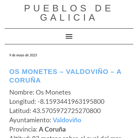
Saltar
PUEBLOS DE
al
GALICIA
contenido
Cambiar modo de navegación
9 de mayo de 2023
OS MONETES – VALDOVIÑO – A
CORUÑA
Nombre: Os Monetes
Longitud: -8.1593441963195800
Latitud: 43.5705972725270800
Ayuntamiento:
Valdoviño
Provincia:
A Coruña