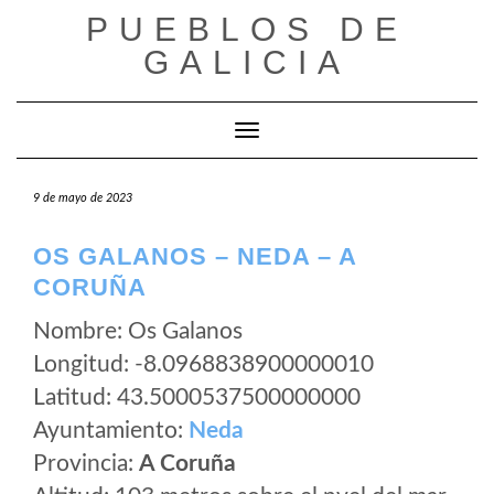
Saltar
PUEBLOS DE
al
GALICIA
contenido
Cambiar modo de navegación
9 de mayo de 2023
OS GALANOS – NEDA – A
CORUÑA
Nombre: Os Galanos
Longitud: -8.0968838900000010
Latitud: 43.5000537500000000
Ayuntamiento:
Neda
Provincia:
A Coruña