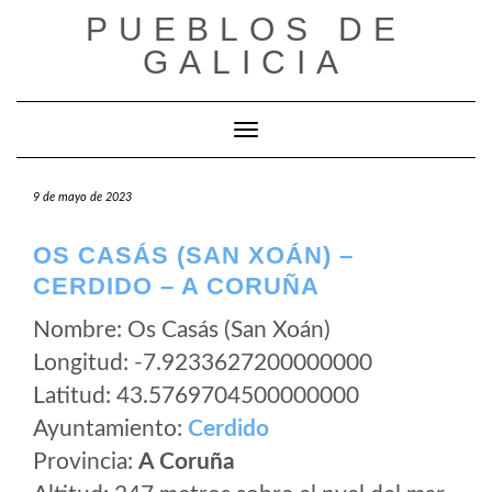
Saltar
PUEBLOS DE
al
GALICIA
contenido
Cambiar modo de navegación
9 de mayo de 2023
OS CASÁS (SAN XOÁN) –
CERDIDO – A CORUÑA
Nombre: Os Casás (San Xoán)
Longitud: -7.9233627200000000
Latitud: 43.5769704500000000
Ayuntamiento:
Cerdido
Provincia:
A Coruña