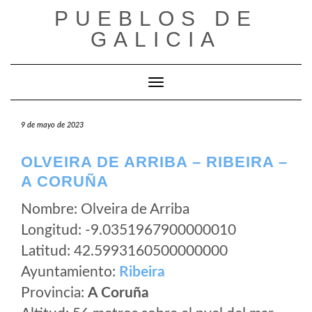
Saltar
PUEBLOS DE
al
GALICIA
contenido
Cambiar modo de navegación
9 de mayo de 2023
OLVEIRA DE ARRIBA – RIBEIRA –
A CORUÑA
Nombre: Olveira de Arriba
Longitud: -9.0351967900000010
Latitud: 42.5993160500000000
Ayuntamiento:
Ribeira
Provincia:
A Coruña