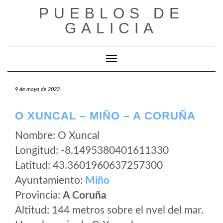
Saltar
PUEBLOS DE
al
GALICIA
contenido
Cambiar modo de navegación
9 de mayo de 2023
O XUNCAL – MIÑO – A CORUÑA
Nombre: O Xuncal
Longitud: -8.1495380401611330
Latitud: 43.3601960637257300
Ayuntamiento:
Miño
Provincia:
A Coruña
Altitud: 144 metros sobre el nvel del mar.