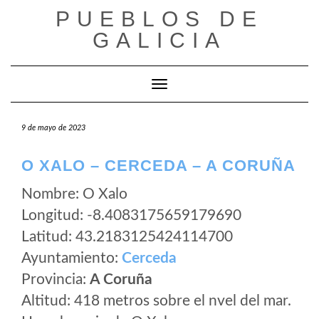
Saltar
PUEBLOS DE
al
GALICIA
contenido
Cambiar modo de navegación
9 de mayo de 2023
O XALO – CERCEDA – A CORUÑA
Nombre: O Xalo
Longitud: -8.4083175659179690
Latitud: 43.2183125424114700
Ayuntamiento:
Cerceda
Provincia:
A Coruña
Altitud: 418 metros sobre el nvel del mar.