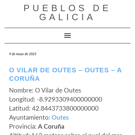
Saltar
PUEBLOS DE
al
GALICIA
contenido
Cambiar modo de navegación
9 de mayo de 2023
O VILAR DE OUTES – OUTES – A
CORUÑA
Nombre: O Vilar de Outes
Longitud: -8.9293309400000000
Latitud: 42.8443733800000000
Ayuntamiento:
Outes
Provincia:
A Coruña