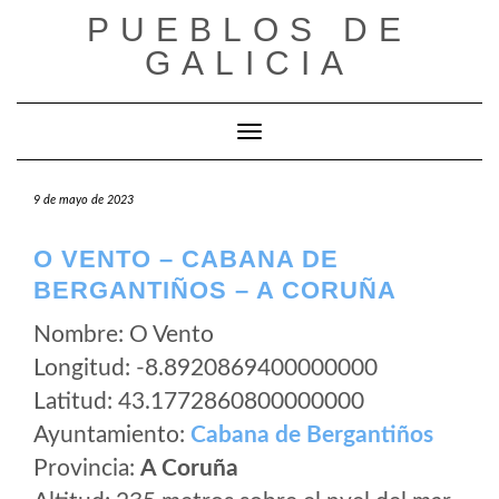
Saltar
PUEBLOS DE
al
GALICIA
contenido
Cambiar modo de navegación
9 de mayo de 2023
O VENTO – CABANA DE
BERGANTIÑOS – A CORUÑA
Nombre: O Vento
Longitud: -8.8920869400000000
Latitud: 43.1772860800000000
Ayuntamiento:
Cabana de Bergantiños
Provincia:
A Coruña