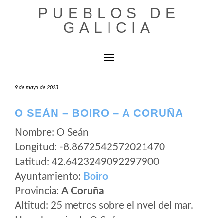
Saltar
PUEBLOS DE
al
GALICIA
contenido
Cambiar modo de navegación
9 de mayo de 2023
O SEÁN – BOIRO – A CORUÑA
Nombre: O Seán
Longitud: -8.8672542572021470
Latitud: 42.6423249092297900
Ayuntamiento:
Boiro
Provincia:
A Coruña
Altitud: 25 metros sobre el nvel del mar.