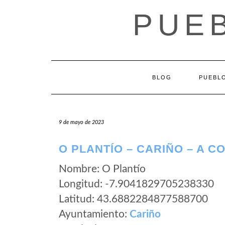
Saltar
PUEB
al
contenido
BLOG
PUEBLO
9 de mayo de 2023
O PLANTÍO – CARIÑO – A 
Nombre: O Plantío
Longitud: -7.9041829705238330
Latitud: 43.6882284877588700
Ayuntamiento:
Cariño