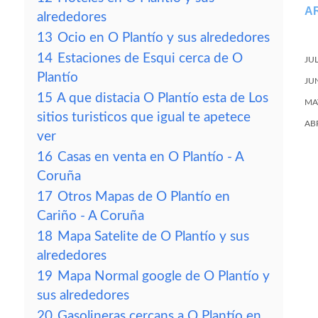
A
alrededores
13
Ocio en O Plantío y sus alrededores
14
Estaciones de Esqui cerca de O
JU
Plantío
JU
15
A que distacia O Plantío esta de Los
MA
sitios turisticos que igual te apetece
AB
ver
16
Casas en venta en O Plantío - A
Coruña
17
Otros Mapas de O Plantío en
Cariño - A Coruña
18
Mapa Satelite de O Plantío y sus
alrededores
19
Mapa Normal google de O Plantío y
sus alrededores
20
Gasolineras cercans a O Plantío en