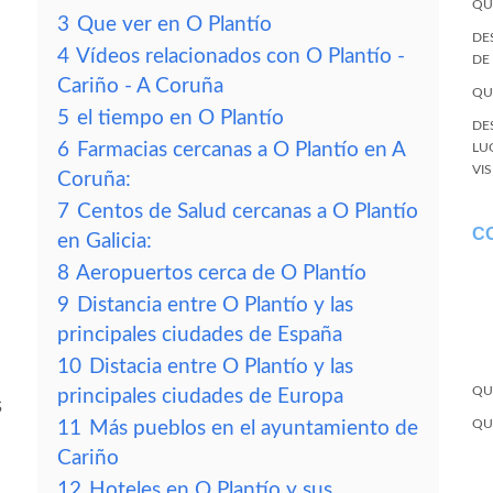
QU
3
Que ver en O Plantío
DE
4
Vídeos relacionados con O Plantío -
DE
Cariño - A Coruña
QU
5
el tiempo en O Plantío
DE
6
Farmacias cercanas a O Plantío en A
LU
VI
Coruña:
7
Centos de Salud cercanas a O Plantío
C
en Galicia:
8
Aeropuertos cerca de O Plantío
9
Distancia entre O Plantío y las
principales ciudades de España
10
Distacia entre O Plantío y las
QU
principales ciudades de Europa
s
QU
11
Más pueblos en el ayuntamiento de
Cariño
12
Hoteles en O Plantío y sus