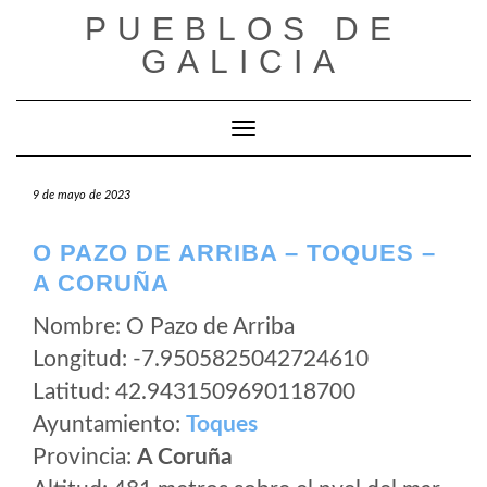
Saltar
PUEBLOS DE
al
GALICIA
contenido
Cambiar modo de navegación
9 de mayo de 2023
O PAZO DE ARRIBA – TOQUES –
A CORUÑA
Nombre: O Pazo de Arriba
Longitud: -7.9505825042724610
Latitud: 42.9431509690118700
Ayuntamiento:
Toques
Provincia:
A Coruña