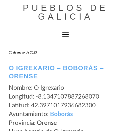
Saltar
PUEBLOS DE
al
GALICIA
contenido
Cambiar modo de navegación
25 de mayo de 2023
O IGREXARIO – BOBORÁS –
ORENSE
Nombre: O Igrexario
Longitud: -8.1347107887268070
Latitud: 42.3971017936682300
Ayuntamiento:
Boborás
Provincia:
Orense