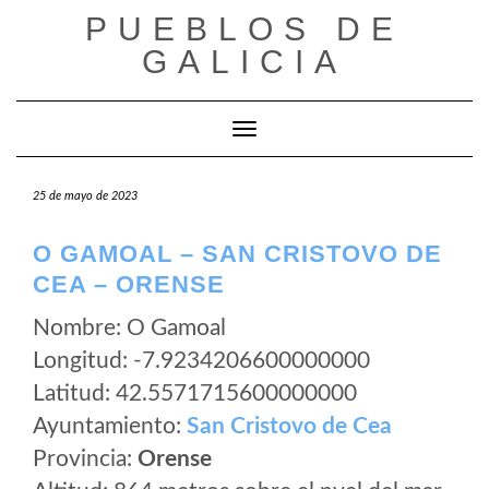
Saltar
PUEBLOS DE
al
GALICIA
contenido
Cambiar modo de navegación
25 de mayo de 2023
O GAMOAL – SAN CRISTOVO DE
CEA – ORENSE
Nombre: O Gamoal
Longitud: -7.9234206600000000
Latitud: 42.5571715600000000
Ayuntamiento:
San Cristovo de Cea
Provincia:
Orense