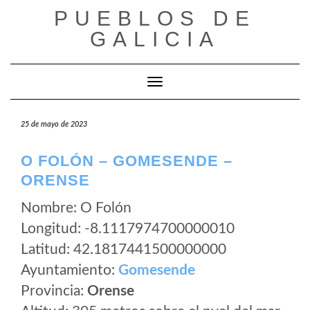
Saltar
PUEBLOS DE
al
GALICIA
contenido
Cambiar modo de navegación
25 de mayo de 2023
O FOLÓN – GOMESENDE –
ORENSE
Nombre: O Folón
Longitud: -8.1117974700000010
Latitud: 42.1817441500000000
Ayuntamiento:
Gomesende
Provincia:
Orense