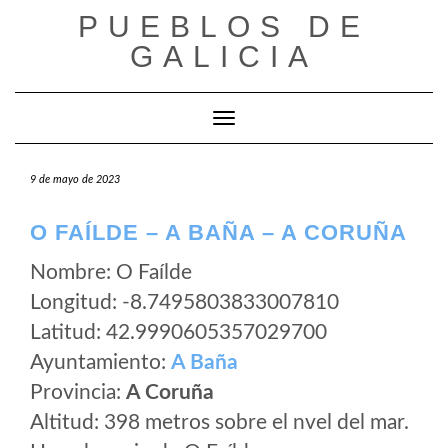
Saltar
PUEBLOS DE
al
GALICIA
contenido
Cambiar modo de navegación
9 de mayo de 2023
O FAÍLDE – A BAÑA – A CORUÑA
Nombre: O Faílde
Longitud: -8.7495803833007810
Latitud: 42.9990605357029700
Ayuntamiento:
A Baña
Provincia:
A Coruña
Altitud: 398 metros sobre el nvel del mar.